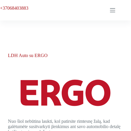
Skip
to
+37068403883
content
LDH Auto su ERGO
Nuo šiol nebūtina laukti, kol patirsite rimtesnę žalą, kad
galėtumėte susitvarkyti įlenkimus ant savo automobilio detalę