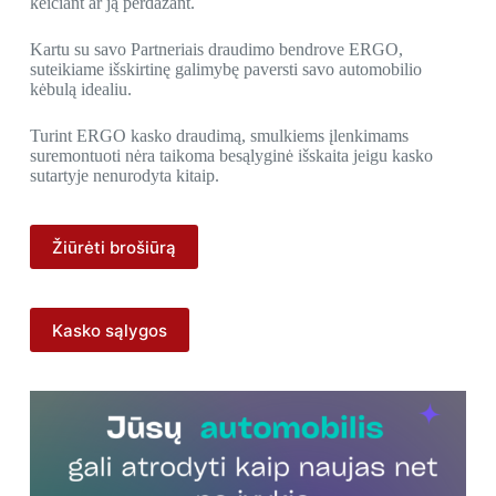
keičiant ar ją perdažant.
Kartu su savo Partneriais draudimo bendrove ERGO,
suteikiame išskirtinę galimybę paversti savo automobilio
kėbulą idealiu.
Turint ERGO kasko draudimą, smulkiems įlenkimams
suremontuoti nėra taikoma besąlyginė išskaita jeigu kasko
sutartyje nenurodyta kitaip.
Žiūrėti brošiūrą
Kasko sąlygos